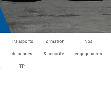
Transports
Formation
Nos
s
de bennes
& sécurité
engagements
x
TP